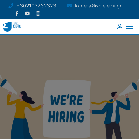
+302103232323
kariera@sbie.edu.gr